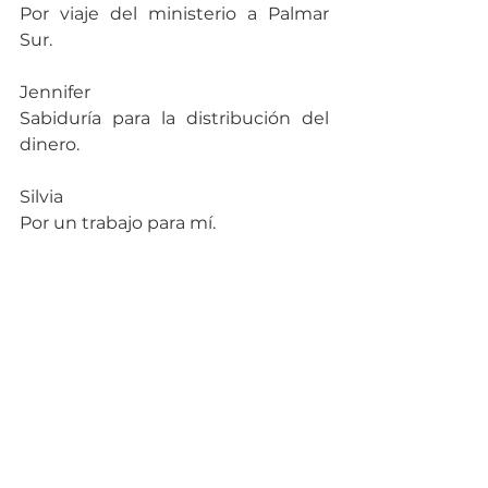
Por viaje del ministerio a Palmar 
Sur.
Jennifer
Sabiduría para la distribución del 
dinero.
Silvia
Por un trabajo para mí.
Juan Carlos
Por la situación laboral de Andrey.
Peticiones de Vida Abundante 
Coronado.
1-Efraín: Favor ayudarme a orar por 
integridad, fe y dominio propio, por 
mis pensamientos. Prosperidad 