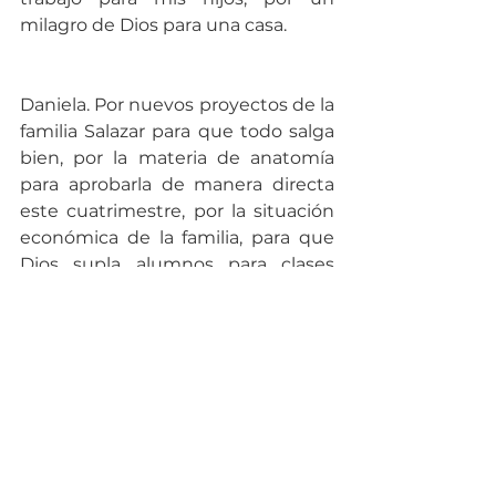
milagro de Dios para una casa.
Daniela. Por nuevos proyectos de la 
familia Salazar para que todo salga 
bien, por la materia de anatomía 
para aprobarla de manera directa 
este cuatrimestre, por la situación 
económica de la familia, para que 
Dios supla alumnos para clases 
privadas.
Melane. Por mis estudios y los de 
mi hermana, por el matrimonio de 
mis papás, por un milagro 
financiero, para que Kimberly y 
Daniel ganen el examen de 