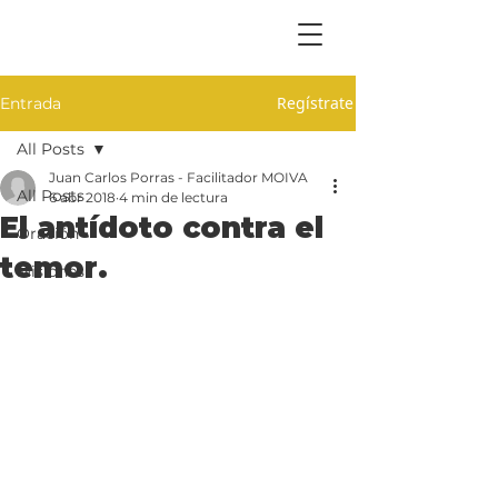
Regístrate
Entrada
All Posts
Juan Carlos Porras - Facilitador MOIVA
All Posts
6 abr 2018
4 min de lectura
El antídoto contra el
Oración
temor.
Misiones