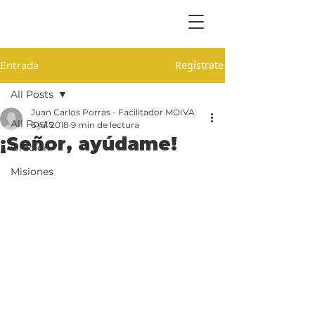
Regístrate
Entrada
All Posts
Juan Carlos Porras - Facilitador MOIVA
All Posts
6 jul 2018
9 min de lectura
¡Señor, ayúdame!
Oración
Misiones