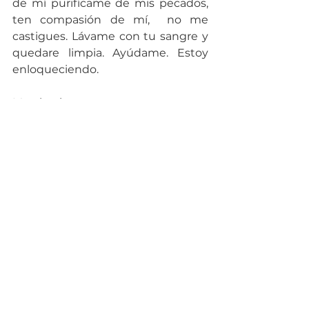
de mí purifícame de mis pecados, 
ten compasión de mí,  no me 
castigues. Lávame con tu sangre y 
quedare limpia. Ayúdame. Estoy 
enloqueciendo.
Marchesi
Pido por una situación laboral de 
mis compañeros y mi persona.
Wendy
Por favor oración por el negocio 
familiar, por sanidad financiera.
Lucy
Por mis hijos para que puedan 
tener un tiempito para llamar a su 
Papá que está sólo y enfermo.