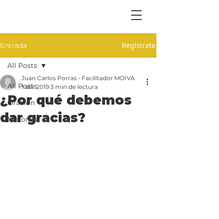
Regístrate
Entrada
All Posts
Juan Carlos Porras • Facilitador MOIVA
All Posts
1 abr 2019
3 min de lectura
¿Por qué debemos
Oración
dar gracias?
Misiones