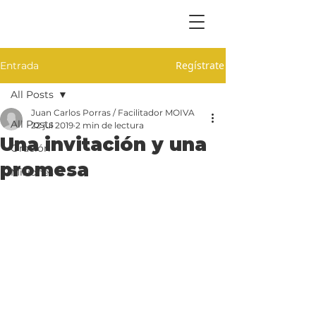
Regístrate
Entrada
All Posts
Juan Carlos Porras / Facilitador MOIVA
All Posts
22 jul 2019
2 min de lectura
Una invitación y una
Oración
promesa
Misiones