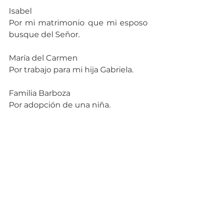
Isabel
Por mi matrimonio que mi esposo 
busque del Señor.
María del Carmen
Por trabajo para mi hija Gabriela.
Familia Barboza
Por adopción de una niña.
Familia Salazar
Por finanzas.
Anónimo
Por Sergio salvación.
Alejandra
Por Diana le paguen dinero 