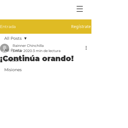
Regístrate
Entrada
All Posts
Rainner Chinchilla
All Posts
2 mar 2020
3 min de lectura
¡Continúa orando!
Oración
Misiones