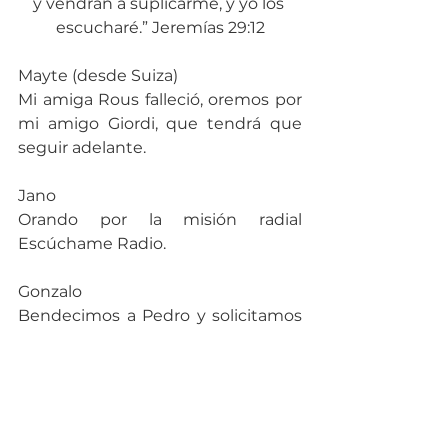
y vendrán a suplicarme, y yo los 
escucharé.” Jeremías 29:12
Mayte (desde Suiza)
Mi amiga Rous falleció, oremos por 
mi amigo Giordi, que tendrá que 
seguir adelante.
Jano
Orando por la misión radial 
Escúchame Radio.
Gonzalo
Bendecimos a Pedro y solicitamos 
al Señor le dé fuerzas y sabiduría 
para continuar con su labor en 
Escúchame Radio y además por 
cada uno de los integrantes de 
equipo de colaboradores para que 