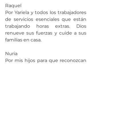
Raquel
Por Yariela y todos los trabajadores 
de servicios esenciales que están 
trabajando horas extras. Dios 
renueve sus fuerzas y cuide a sus 
familias en casa.
Nuria
Por mis hijos para que reconozcan 
al Dios bueno y fiel.
Alejandra
Por nuestra amada iglesia y cada 
uno de sus servidores.
Zaidita
Orar por Carolina, una joven que 
está privada de libertad y está 