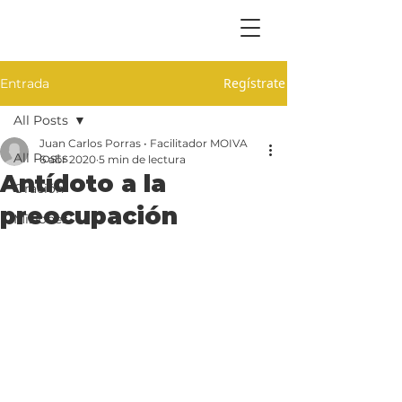
Regístrate
Entrada
All Posts
Juan Carlos Porras • Facilitador MOIVA
All Posts
6 abr 2020
5 min de lectura
Antídoto a la
Oración
preocupación
Misiones