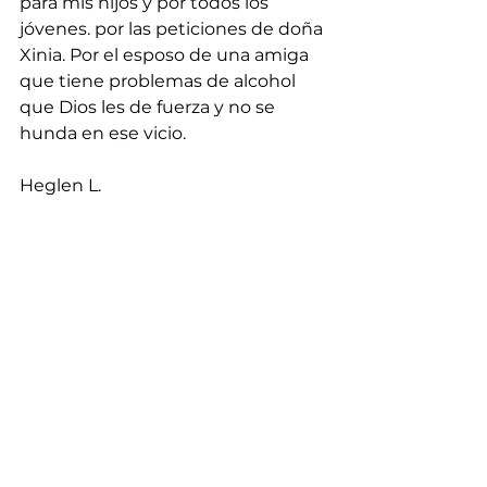
para mis hijos y por todos los 
jóvenes. por las peticiones de doña 
Xinia. Por el esposo de una amiga 
que tiene problemas de alcohol 
que Dios les de fuerza y no se 
hunda en ese vicio.
Heglen L.
Por los padres que sepan ser luz 
en sus hijos. Que los traten 
como a los de afuera.
Jose Antonio V.
Oración para que el Señor traiga 
las parejitas al encuentro 
matrimonial del 10 al 12 de octubre.
Laura Susana.
Por sabiduría, familia y finanzas.