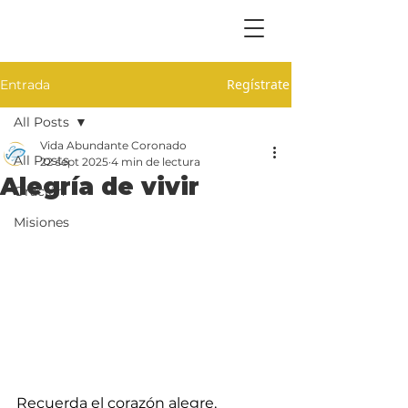
Regístrate
Entrada
All Posts
Vida Abundante Coronado
All Posts
22 sept 2025
4 min de lectura
Alegría de vivir
Oración
Misiones
Recuerda el corazón alegre, 