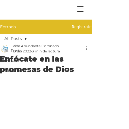
Regístrate
Entrada
All Posts
Vida Abundante Coronado
All Posts
13 dic 2022
3 min de lectura
Enfócate en las
Oración
promesas de Dios
Misiones