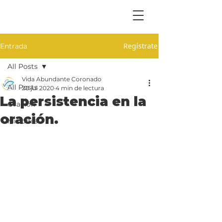
Regístrate
Entrada
All Posts
Vida Abundante Coronado
All Posts
20 jul 2020
4 min de lectura
La persistencia en la
Oración
oración.
Misiones