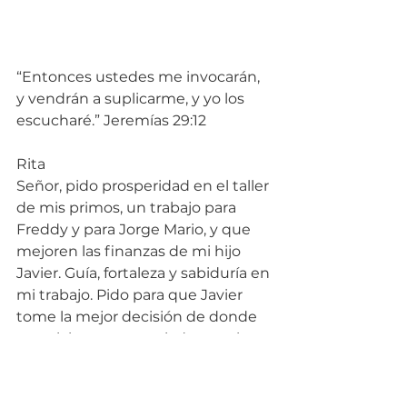
“Entonces ustedes me invocarán, 
y vendrán a suplicarme, y yo los 
escucharé.” Jeremías 29:12
Rita
Señor, pido prosperidad en el taller 
de mis primos, un trabajo para 
Freddy y para Jorge Mario, y que 
mejoren las finanzas de mi hijo 
Javier. Guía, fortaleza y sabiduría en 
mi trabajo. Pido para que Javier 
tome la mejor decisión de donde 
va a vivir, que sea guiado por el 
Espíritu Santo y que sea Dios 
quien  abra y cierre puertas para él, 
según su perfecto plan.