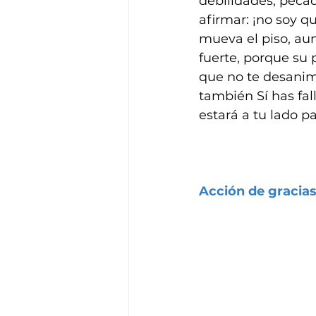
debilidades, peca
afirmar: ¡no soy 
mueva el piso, aun
fuerte, porque su p
que no te desanime
también Sí has fal
estará a tu lado p
Acción de gracia