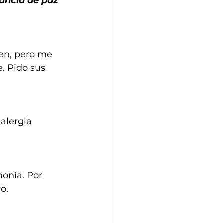
dancia de paz 
ien, pero me 
 Pido sus 
alergia 
onía. Por 
o.