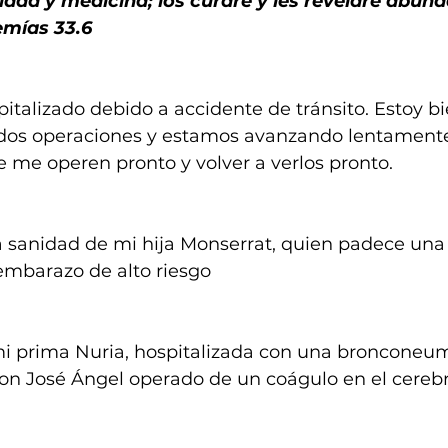
nidad y medicina; los curaré y les revelaré abun
emías 33.6
talizado debido a accidente de tránsito. Estoy b
os operaciones y estamos avanzando lentamente.
 me operen pronto y volver a verlos pronto.
a sanidad de mi hija Monserrat, quien padece una 
embarazo de alto riesgo
mi prima Nuria, hospitalizada con una bronconeum
on José Ángel operado de un coágulo en el cerebr