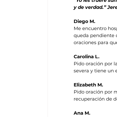
“Yo les traeré sa
y de verdad.” Jer
Diego M.
Me encuentro hospi
queda pendiente d
oraciones para que
Carolina L.
Pido oración por l
severa y tiene un 
Elizabeth M.
Pido oración por 
recuperación de d
Ana M.