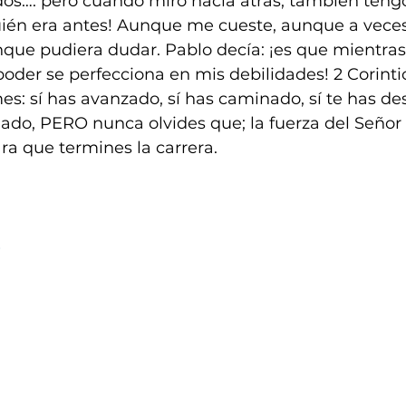
dos…. pero cuando miro hacia atrás, también teng
quién era antes! Aunque me cueste, aunque a vece
que pudiera dudar. Pablo decía: ¡es que mientras 
oder se perfecciona en mis debilidades! 2 Corintios
s: sí has avanzado, sí has caminado, sí te has de
lado, PERO nunca olvides que; la fuerza del Señor
ara que termines la carrera.
s