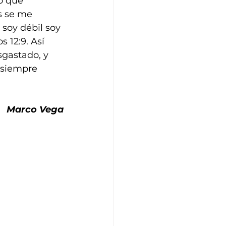
o que 
s se me 
soy débil soy 
 12:9. Así 
sgastado, y 
 siempre 
Marco Vega