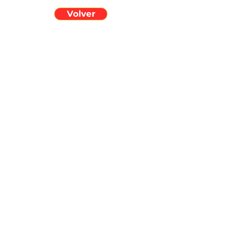
Volver
Información
Nosotros
Enseñanzas
Actividades
Ministerios
Dar en línea
Conectate
Facebook
Instagram
TikTok
Ver