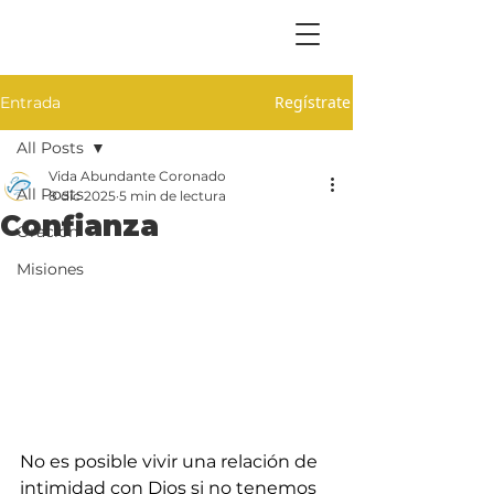
Regístrate
Entrada
All Posts
Vida Abundante Coronado
All Posts
8 dic 2025
5 min de lectura
Confianza
Oración
Misiones
No es posible vivir una relación de 
intimidad con Dios si no tenemos 