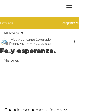
Regístrate
Entrada
All Posts
Vida Abundante Coronado
All Posts
7 abr 2025
7 min de lectura
Fe y esperanza.
Oración
Misiones
Cuando escogemos la fe en vez 