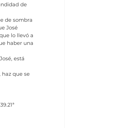
undidad de 
lle de sombra 
ue José 
que lo llevó a 
que haber una 
osé, está 
, haz que se 
39.21ª