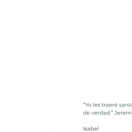
“Yo les traeré san
de verdad.” Jeremí
Isabel