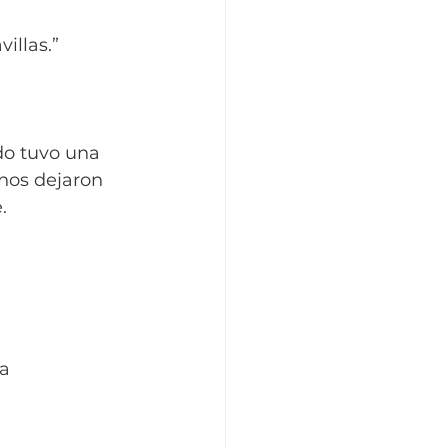
illas.” 
do tuvo una 
 nos dejaron 
.
a 