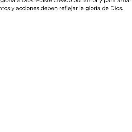
 gloria a Dios. Fuiste creado por amor y para amar
tos y acciones deben reflejar la gloria de Dios.
s