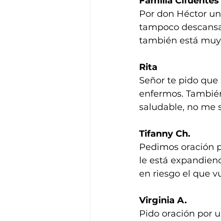
Familia Cifuentes
Por don Héctor un
tampoco descansa y
también está muy
Rita
Señor te pido que s
enfermos. También
saludable, no me s
Tifanny Ch.
Pedimos oración p
le está expandiend
en riesgo el que v
Virginia A.
Pido oración por 