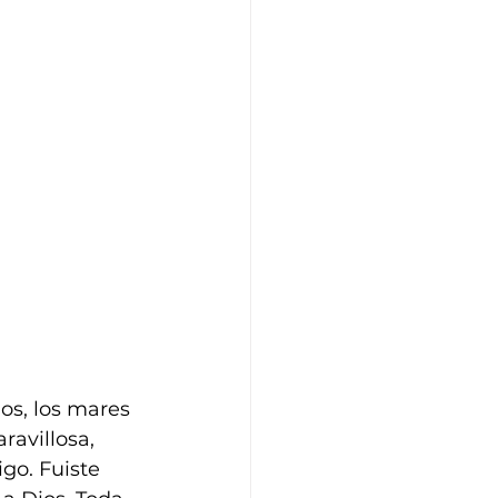
ios, los mares 
avillosa, 
go. Fuiste 