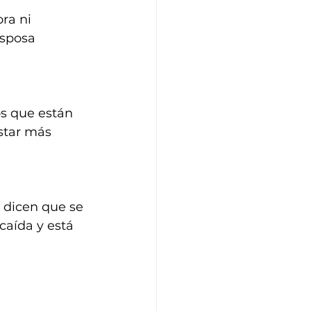
ra ni 
esposa 
os que están 
star más 
 dicen que se 
caída y está 