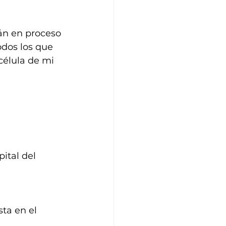
án en proceso 
odos los que 
célula de mi 
ital del 
ta en el 