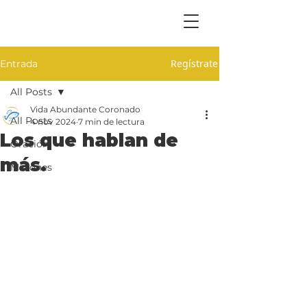
Regístrate
Entrada
All Posts
Vida Abundante Coronado
All Posts
4 nov 2024
7 min de lectura
Los que hablan de
Oración
más.
Misiones