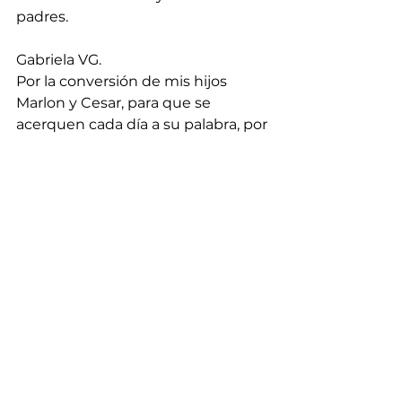
padres.
Gabriela VG.
Por la conversión de mis hijos 
Marlon y Cesar, para que se 
acerquen cada día a su palabra, por 
protección para mis hijos y por 
todos los jóvenes. Por mi 
matrimonio para que Dios nos dé 
sabiduría y dirección.
Jade GA.
Por mi matrimonio que está 
pasando por una crisis.
Laura Susana.
Por trabajo, familia, finanzas y 
sabiduría. Por sanidad interior de 