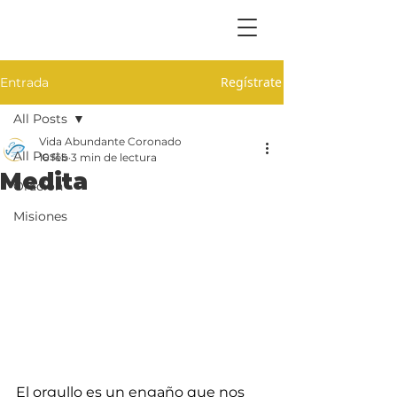
Regístrate
Entrada
All Posts
Vida Abundante Coronado
All Posts
16 feb
3 min de lectura
Medita
Oración
Misiones
El orgullo es un engaño que nos 