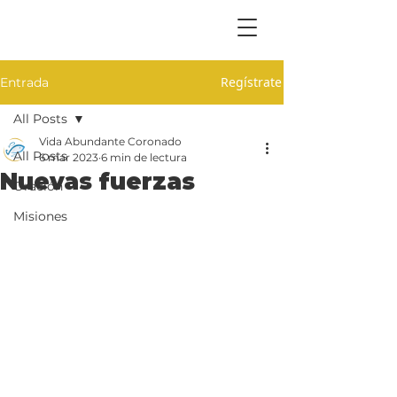
Regístrate
Entrada
All Posts
Vida Abundante Coronado
All Posts
6 mar 2023
6 min de lectura
Nuevas fuerzas
Oración
Misiones