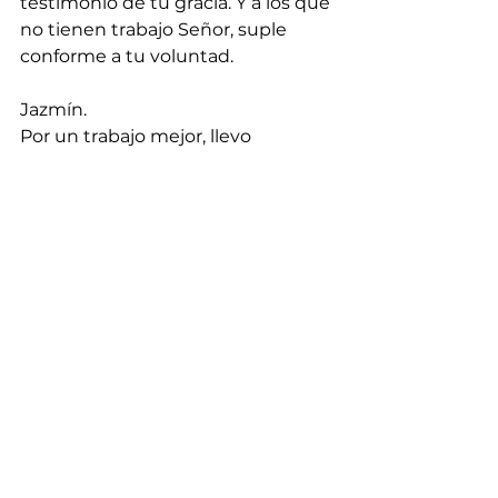
testimonio de tu gracia. Y a los que 
no tienen trabajo Señor, suple 
conforme a tu voluntad.
Jazmín.
Por un trabajo mejor, llevo 
buscando 3 meses.
Karina G.
Por nuestro negocio Viajes el Gabo 
que Dios mande nuevos clientes.
Karol.
Por las finanzas de mi familia.
Kattia S.
Dios supla mis necesidades en mi 
familia. Dios es bueno su bondad 
me alcanza.