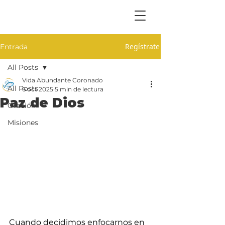
Regístrate
Entrada
All Posts
Vida Abundante Coronado
All Posts
6 oct 2025
5 min de lectura
Paz de Dios
Oración
Misiones
Cuando decidimos enfocarnos en 