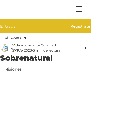
Regístrate
Entrada
All Posts
Vida Abundante Coronado
All Posts
21 ago 2023
5 min de lectura
Sobrenatural
Oración
Misiones