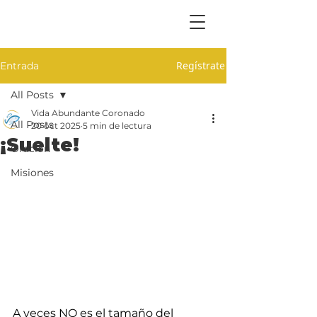
Regístrate
Entrada
All Posts
Vida Abundante Coronado
All Posts
20 oct 2025
5 min de lectura
¡Suelte!
Oración
Misiones
A veces NO es el tamaño del 