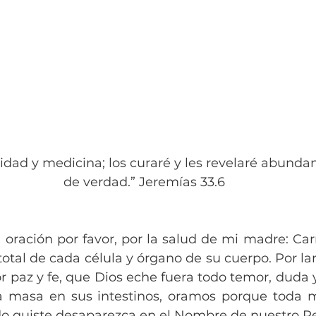
nidad y medicina; los curaré y les revelaré abundan
de verdad.” Jeremías 33.6
 oración por favor, por la salud de mi madre: Ca
total de cada célula y órgano de su cuerpo. Por lar
r paz y fe, que Dios eche fuera todo temor, duda 
a masa en sus intestinos, oramos porque toda m
odo quiste desaparezca en el Nombre de nuestro Re