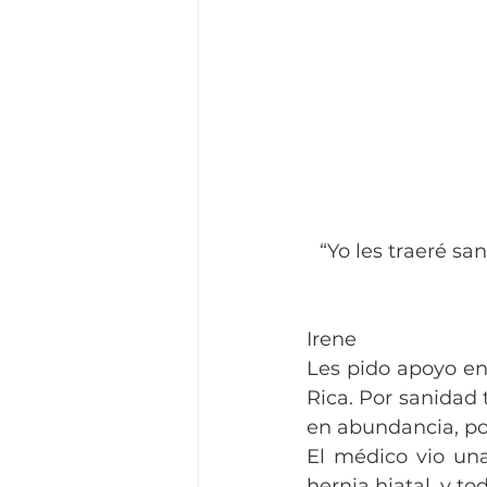
“Yo les traeré sa
Irene
Les pido apoyo en
Rica. Por sanidad 
en abundancia, po
El médico vio un
hernia hiatal, y t