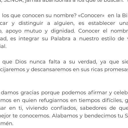
, SEÑOR, jamás abandonas a los que te buscan.” (
 los que conocen su nombre? «Conocer»  en la Bi
car y distinguir a alguien, es establecer una
to, apoyo mutuo y dignidad. Conocer el nombr
ad, es integrar su Palabra a nuestro estilo de v
al.
ue Dios nunca falta a su verdad, ya que siem
cijaremos y descansaremos en sus ricas promesa
e damos gracias porque podemos afirmar y celeb
mos en quien refugiarnos en tiempos difíciles, g
r en ti, viviendo confiados, sabedores de qu
mejor te conocemos. Alabamos y bendecimos tu S
 amén.