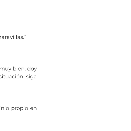
ravillas.” 
muy bien, doy 
tuación siga 
nio propio en 