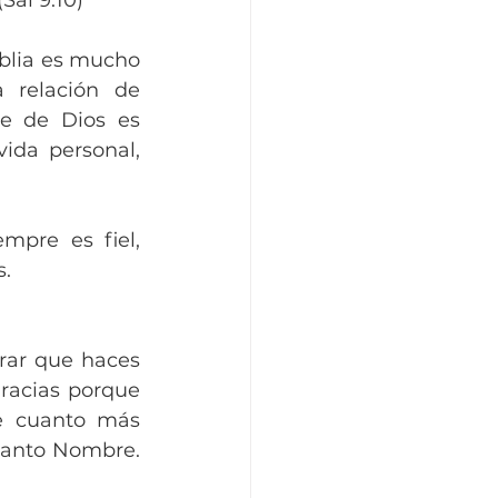
Sal 9.10)
blia es mucho 
 relación de 
e de Dios es 
ida personal, 
pre es fiel, 
s.
rar que haces 
racias porque 
e cuanto más 
anto Nombre. 