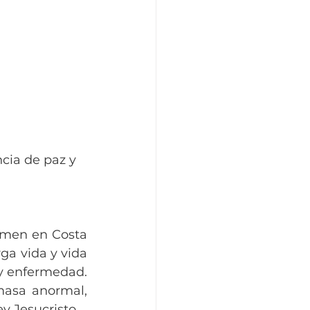
cia de paz y 
rmen en Costa 
ga vida y vida 
y enfermedad. 
asa anormal, 
y Jesucristo.