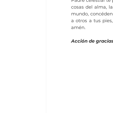
Padre celestial te
cosas del alma, l
mundo, concédenos
a otros a tus pies
amén.
Acción de gracia