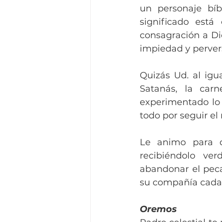
un personaje bíb
significado está
consagración a Di
impiedad y pervers
Quizás Ud. al igu
Satanás, la car
experimentado lo 
todo por seguir el
Le animo para q
recibiéndolo ve
abandonar el peca
su compañía cada 
Oremos