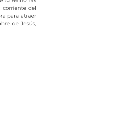
tu Reino, las 
corriente del 
a para atraer 
bre de Jesús, 