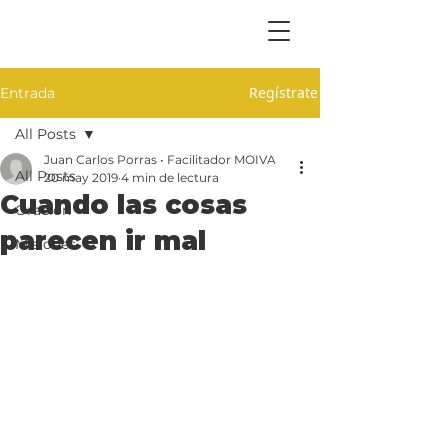
Regístrate
Entrada
All Posts
Juan Carlos Porras • Facilitador MOIVA
All Posts
20 may 2019
4 min de lectura
Cuando las cosas
Oración
parecen ir mal
Misiones