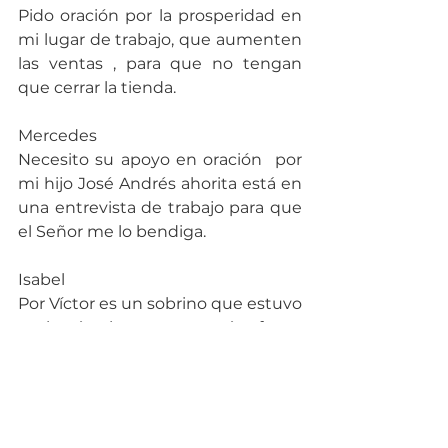
Pido oración por la prosperidad en 
mi lugar de trabajo, que aumenten 
las ventas , para que no tengan 
que cerrar la tienda.
Mercedes
Necesito su apoyo en oración  por 
mi hijo José Andrés ahorita está en 
una entrevista de trabajo para que 
el Señor me lo bendiga.
Isabel
Por Víctor es un sobrino que estuvo 
en la cárcel y que ya está a fuera, 
para que pueda primero buscar del 
Señor y después por un trabajo.
Gabriela
Por un trabajo o trabajos para mi 