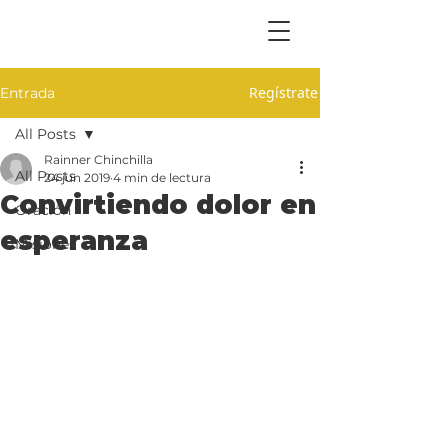
Regístrate
Entrada
All Posts
Rainner Chinchilla
All Posts
24 jun 2019
4 min de lectura
Convirtiendo dolor en
Oración
esperanza
Misiones