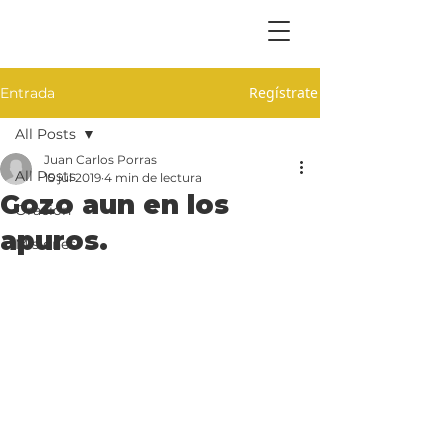
Regístrate
Entrada
All Posts
Juan Carlos Porras
All Posts
15 jul 2019
4 min de lectura
Gozo aun en los
Oración
apuros.
Misiones