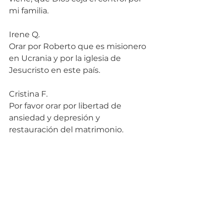
mi familia.
Irene Q.
Orar por Roberto que es misionero 
en Ucrania y por la iglesia de 
Jesucristo en este país.
Cristina F.
Por favor orar por libertad de 
ansiedad y depresión y 
restauración del matrimonio.
Lydia H.
Por mis hijos y los que les quieren 
hacer daño se revierta a los 
enemigos de lo ajeno.
Francisco R.