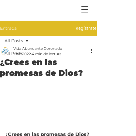
Regístrate
Entrada
All Posts
Vida Abundante Coronado
All Posts
1 feb 2022
4 min de lectura
¿Crees en las
Oración
promesas de Dios?
Misiones
¿Crees en las promesas de Dios?