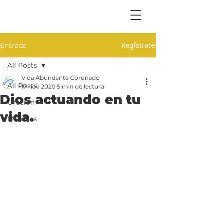
Regístrate
Entrada
All Posts
Vida Abundante Coronado
All Posts
17 nov 2020
5 min de lectura
Dios actuando en tu
Oración
vida.
Misiones