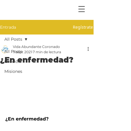
Regístrate
Entrada
All Posts
Vida Abundante Coronado
All Posts
7 sept 2021
7 min de lectura
¿En enfermedad?
Oración
Misiones
¿En enfermedad?