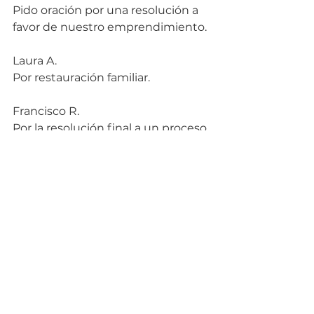
Pido oración por una resolución a 
favor de nuestro emprendimiento.
Laura A.
Por restauración familiar.
Francisco R.
Por la resolución final a un proceso 
administrativo en mi trabajo, por 
nuestro matrimonio que Dios obre 
sanación perdón y reconciliación 
en nuestra relación.
Gabriela VG.
Por nuestro matrimonio, sabiduría 
y un milagro financiero, por todos 
los matrimonios y personas que 
están pasando tiempos difíciles. 
Por la conversión de mis hijos 