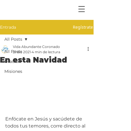
Regístrate
Entrada
All Posts
Vida Abundante Coronado
All Posts
21 dic 2021
4 min de lectura
En esta Navidad
Oración
Misiones
Enfócate en Jesús y sacúdete de 
todos tus temores, corre directo al 