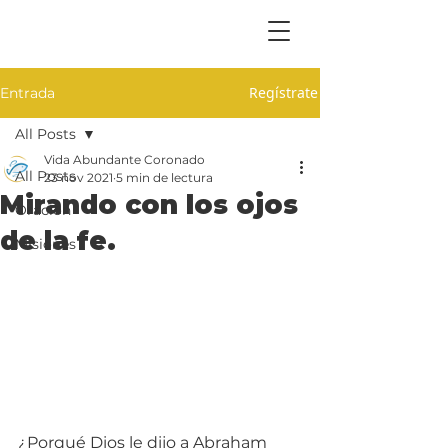
Regístrate
Entrada
All Posts
Vida Abundante Coronado
All Posts
23 nov 2021
5 min de lectura
Mirando con los ojos
Oración
de la fe.
Misiones
¿Porqué Dios le dijo a Abraham 